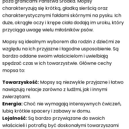
poza granicami Państwa Środka. Mopsy
charakteryzują się krótką, gładką sierścią oraz
charakterystycznymi fałdami skórnymi na pysku. Ich
duże, okrągłe oczy i krępe ciała dodają im uroku, który
przyciąga uwagę wielu miłośników psów.
Mopsy są idealnym wyborem dla rodzin z dziećmi ze
względu na ich przyjazne i łagodne usposobienie. Są
bardzo oddane swoim właścicielom i uwielbiają
spędzać czas w ich towarzystwie. Główne cechy
mopsa to:
Towarzyskość:
Mopsy są niezwykle przyjazne i łatwo
nawiązują relacje zarówno z ludźmi, jak i innymi
zwierzętami.
Energia:
Choć nie wymagają intensywnych ćwiczeń,
lubią krótkie spacery i zabawy w domu.
Lojalność:
Są bardzo przywiązane do swoich
właścicieli i potrafią być doskonałymi towarzyszami