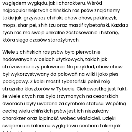
względem wyglądu, jak i charakteru. Wśród
najpopularniejszych chińskich ras psów znajdziemy
takie jak: grzywacz chiński, chow chow, pekińczyk,
mops, shar pei, shih tzu oraz mastif tybetański. Każda z
tych ras ma swoje unikalne zastosowanie i historię,
która sięga czasów starożytnych.
Wiele z chińskich ras psów było pierwotnie
hodowanych w celach użytkowych, takich jak
stróżowanie czy polowania. Na przykład, chow chow
był wykorzystywany do polowań na wilki i jako pies
pociągowy. Z kolei mastif tybetański pełnił rolę
strażnika klasztorów w Tybecie. Ciekawostką jest fakt,
że wiele z tych ras było trzymanych na cesarskich
dworach i były uważane za symbole statusu. Wspólną
cechą wielu chińskich psów jest ich niezależny
charakter oraz lojalność wobec właścicieli. Dzięki
swojemu unikalnemu wyglądowi i cechom takim jak