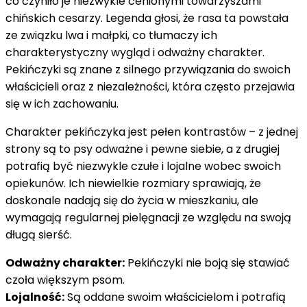
co czyniło je niezwykle cenionymi towarzyszami
chińskich cesarzy. Legenda głosi, że rasa ta powstała
ze związku lwa i małpki, co tłumaczy ich
charakterystyczny wygląd i odważny charakter.
Pekińczyki są znane z silnego przywiązania do swoich
właścicieli oraz z niezależności, która często przejawia
się w ich zachowaniu.
Charakter pekińczyka jest pełen kontrastów – z jednej
strony są to psy odważne i pewne siebie, a z drugiej
potrafią być niezwykle czułe i lojalne wobec swoich
opiekunów. Ich niewielkie rozmiary sprawiają, że
doskonale nadają się do życia w mieszkaniu, ale
wymagają regularnej pielęgnacji ze względu na swoją
długą sierść.
Odważny charakter:
Pekińczyki nie boją się stawiać
czoła większym psom.
Lojalność:
Są oddane swoim właścicielom i potrafią