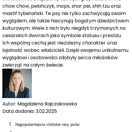
chow chow, pekińczyk, mops, shar pei, shih tzu oraz
mastif tybetański. Te psy nie tylko zachwycają swoim
Enable dark mode
wyglądem, ale także fascynują bogatym dziedzictwem
kulturowym. Wiele z nich było niegdyś trzymanych na
cesarskich dworach jako symbole statusu i prestiżu.
Ich wspólną cechą jest niezależny charakter oraz
lojalność wobec właścicieli. Dzięki swojemu unikalnemu
Enable dark mode
wyglądowi i osobowości zdobyły serca miłośników
zwierząt na całym świecie.
Autor:
Magdalena Rajczakowska
Data dodania:
3.02.2025
Najpopularniejsze chińskie rasy psów