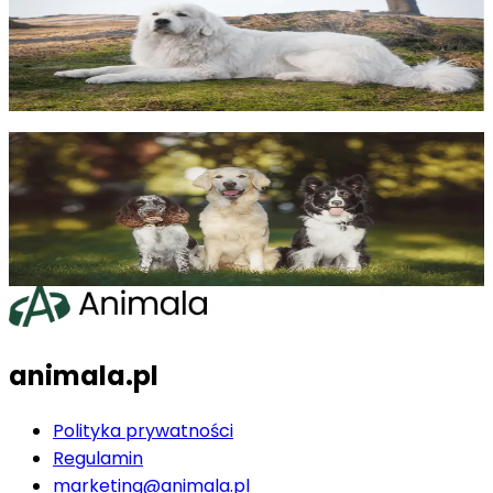
pełna lista!
Justyna Koczorowska
·
10.09.2025
lifestyle psiarza
Najpopularniejsze angielskie rasy
psów - czy znasz je wszystkie?
Justyna Koczorowska
·
10.09.2025
lifestyle psiarza
animala.pl
Polityka prywatności
Regulamin
marketing@animala.pl