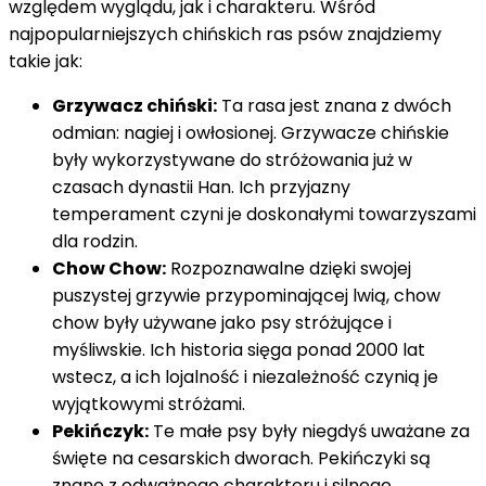
względem wyglądu, jak i charakteru. Wśród
najpopularniejszych chińskich ras psów znajdziemy
takie jak:
Grzywacz chiński:
Ta rasa jest znana z dwóch
odmian: nagiej i owłosionej. Grzywacze chińskie
były wykorzystywane do stróżowania już w
czasach dynastii Han. Ich przyjazny
temperament czyni je doskonałymi towarzyszami
dla rodzin.
Chow Chow:
Rozpoznawalne dzięki swojej
puszystej grzywie przypominającej lwią, chow
chow były używane jako psy stróżujące i
myśliwskie. Ich historia sięga ponad 2000 lat
wstecz, a ich lojalność i niezależność czynią je
wyjątkowymi stróżami.
Pekińczyk:
Te małe psy były niegdyś uważane za
święte na cesarskich dworach. Pekińczyki są
znane z odważnego charakteru i silnego