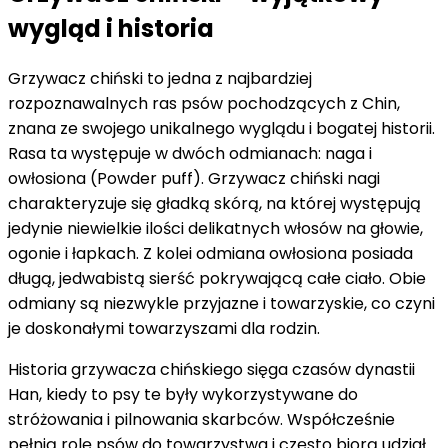
wygląd i historia
Grzywacz chiński to jedna z najbardziej
rozpoznawalnych ras psów pochodzących z Chin,
znana ze swojego unikalnego wyglądu i bogatej historii.
Rasa ta występuje w dwóch odmianach: naga i
owłosiona (Powder puff). Grzywacz chiński nagi
charakteryzuje się gładką skórą, na której występują
jedynie niewielkie ilości delikatnych włosów na głowie,
ogonie i łapkach. Z kolei odmiana owłosiona posiada
długą, jedwabistą sierść pokrywającą całe ciało. Obie
odmiany są niezwykle przyjazne i towarzyskie, co czyni
je doskonałymi towarzyszami dla rodzin.
Historia grzywacza chińskiego sięga czasów dynastii
Han, kiedy to psy te były wykorzystywane do
stróżowania i pilnowania skarbców. Współcześnie
pełnią rolę psów do towarzystwa i często biorą udział