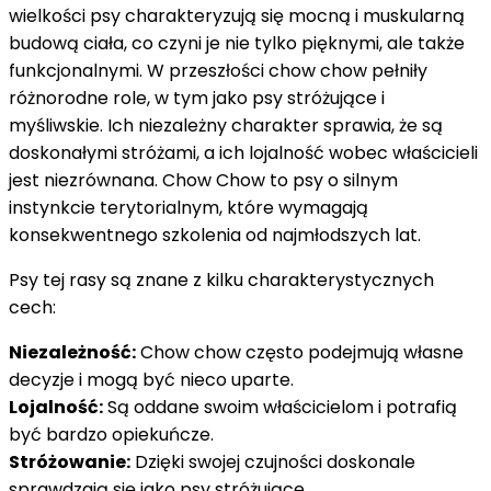
wielkości psy charakteryzują się mocną i muskularną
budową ciała, co czyni je nie tylko pięknymi, ale także
funkcjonalnymi. W przeszłości chow chow pełniły
różnorodne role, w tym jako psy stróżujące i
myśliwskie. Ich niezależny charakter sprawia, że są
doskonałymi stróżami, a ich lojalność wobec właścicieli
jest niezrównana. Chow Chow to psy o silnym
instynkcie terytorialnym, które wymagają
konsekwentnego szkolenia od najmłodszych lat.
Psy tej rasy są znane z kilku charakterystycznych
cech:
Niezależność:
Chow chow często podejmują własne
decyzje i mogą być nieco uparte.
Lojalność:
Są oddane swoim właścicielom i potrafią
być bardzo opiekuńcze.
Stróżowanie:
Dzięki swojej czujności doskonale
sprawdzają się jako psy stróżujące.