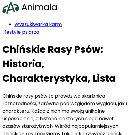
Wyszukiwarka karm
Ranking karm
lifestyle psiarza
Producenci karm
Chińskie Rasy Psów:
Rasy psów
Blog
Historia,
Indeks składników
Charakterystyka, Lista
Chińskie rasy psów to prawdziwa skarbnica
różnorodności, zarówno pod względem wyglądu, jak i
Szukasz karmy?
charakteru. Każda z nich ma swoją unikalne
usposobienie, a historia niektórych sięga nawet
czasów starożytnych. Wśród najpopularniejszych
chińskich ras znajdziemy takie jak grzywacz chiński,