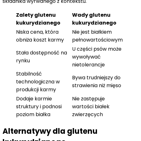
składnika wyrwanego z kontekstu.
Zalety glutenu
Wady glutenu
kukurydzianego
kukurydzianego
Niska cena, która
Nie jest białkiem
obniża koszt karmy
pełnowartościowym
U części psów może
Stała dostępność na
wywoływać
rynku
nietolerancje
Stabilność
Bywa trudniejszy do
technologiczna w
strawienia niż mięso
produkcji karmy
Dodaje karmie
Nie zastępuje
struktury i podnosi
wartości białek
poziom białka
zwierzęcych
Alternatywy dla glutenu