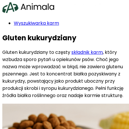
Wyszukiwarka karm
Ranking karm
Gluten kukurydziany
Producenci karm
Rasy psów
Blog
Gluten kukurydziany to częsty
składnik karm
, który
Indeks składników
wzbudza sporo pytań u opiekunów psów. Choć jego
nazwa może wprowadzać w błąd, nie zawiera glutenu
pszennego. Jest to koncentrat białka pozyskiwany z
kukurydzy, powstający jako produkt uboczny przy
produkcji skrobi i syropu kukurydzianego. Pełni funkcję
źródła białka roślinnego oraz nadaje karmie strukturę.
Szukasz karmy?