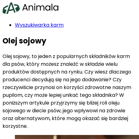
Wyszukiwarka karm
Ranking karm
Olej sojowy
Producenci karm
Rasy psów
Blog
Olej sojowy, to jeden z popularnych składników karm
Indeks składników
dla psów, który możesz znaleźć w składzie wielu
produktów dostępnych na rynku. Czy wiesz dlaczego
producenci decydują się na jego dodawanie? Czy
rzeczywiście przynosi on korzyści zdrowotne naszym
pupilom, czy może lepiej unikać tego składnika? W
poniższym artykule przyjrzymy się bliżej roli oleju
Szukasz karmy?
sojowego w diecie psów, jego wpływowi na zdrowie
oraz alternatywom, które mogą okazać się bardziej
korzystne.