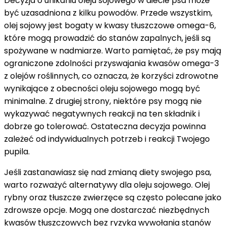
Decyzja o unikaniu oleju sojowego w diecie psa może
być uzasadniona z kilku powodów. Przede wszystkim,
olej sojowy jest bogaty w kwasy tłuszczowe omega-6,
które mogą prowadzić do stanów zapalnych, jeśli są
spożywane w nadmiarze. Warto pamiętać, że psy mają
ograniczone zdolności przyswajania kwasów omega-3
z olejów roślinnych, co oznacza, że korzyści zdrowotne
wynikające z obecności oleju sojowego mogą być
minimalne. Z drugiej strony, niektóre psy mogą nie
wykazywać negatywnych reakcji na ten składnik i
dobrze go tolerować. Ostateczna decyzja powinna
zależeć od indywidualnych potrzeb i reakcji Twojego
pupila.
Jeśli zastanawiasz się nad zmianą diety swojego psa,
warto rozważyć alternatywy dla oleju sojowego. Olej
rybny oraz tłuszcze zwierzęce są często polecane jako
zdrowsze opcje. Mogą one dostarczać niezbędnych
kwasów tłuszczowych bez ryzyka wywołania stanów