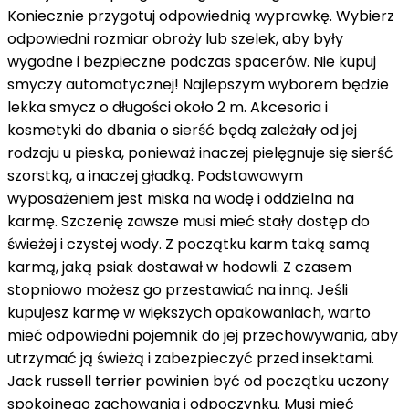
Koniecznie przygotuj odpowiednią wyprawkę. Wybierz
odpowiedni rozmiar obroży lub szelek, aby były
wygodne i bezpieczne podczas spacerów. Nie kupuj
smyczy automatycznej! Najlepszym wyborem będzie
lekka smycz o długości około 2 m. Akcesoria i
kosmetyki do dbania o sierść będą zależały od jej
rodzaju u pieska, ponieważ inaczej pielęgnuje się sierść
szorstką, a inaczej gładką. Podstawowym
wyposażeniem jest miska na wodę i oddzielna na
karmę. Szczenię zawsze musi mieć stały dostęp do
świeżej i czystej wody. Z początku karm taką samą
karmą, jaką psiak dostawał w hodowli. Z czasem
stopniowo możesz go przestawiać na inną. Jeśli
kupujesz karmę w większych opakowaniach, warto
mieć odpowiedni pojemnik do jej przechowywania, aby
utrzymać ją świeżą i zabezpieczyć przed insektami.
Jack russell terrier powinien być od początku uczony
spokojnego zachowania i odpoczynku. Musi mieć