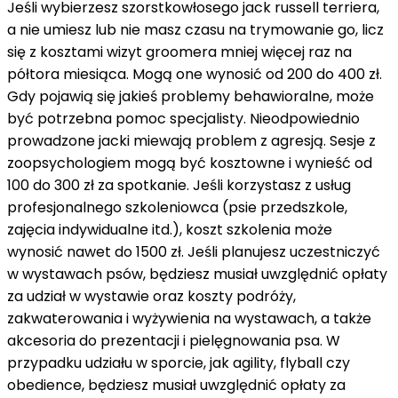
Jeśli wybierzesz szorstkowłosego jack russell terriera,
a nie umiesz lub nie masz czasu na trymowanie go, licz
się z kosztami wizyt groomera mniej więcej raz na
półtora miesiąca. Mogą one wynosić od 200 do 400 zł.
Gdy pojawią się jakieś problemy behawioralne, może
być potrzebna pomoc specjalisty. Nieodpowiednio
prowadzone jacki miewają problem z agresją. Sesje z
zoopsychologiem mogą być kosztowne i wynieść od
100 do 300 zł za spotkanie. Jeśli korzystasz z usług
profesjonalnego szkoleniowca (psie przedszkole,
zajęcia indywidualne itd.), koszt szkolenia może
wynosić nawet do 1500 zł. Jeśli planujesz uczestniczyć
w wystawach psów, będziesz musiał uwzględnić opłaty
za udział w wystawie oraz koszty podróży,
zakwaterowania i wyżywienia na wystawach, a także
akcesoria do prezentacji i pielęgnowania psa. W
przypadku udziału w sporcie, jak agility, flyball czy
obedience, będziesz musiał uwzględnić opłaty za