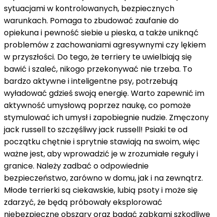
sytuacjami w kontrolowanych, bezpiecznych
warunkach. Pomaga to zbudować zaufanie do
opiekuna i pewność siebie u pieska, a także uniknąć
problemów z zachowaniami agresywnymi czy lękiem
w przyszłości. Do tego, że terriery te uwielbiają się
bawić i szaleć, nikogo przekonywać nie trzeba. To
bardzo aktywne i inteligentne psy, potrzebują
wyładować gdzieś swoją energię. Warto zapewnić im
aktywność umysłową poprzez naukę, co pomoże
stymulować ich umysł i zapobiegnie nudzie. Zmęczony
jack russell to szczęśliwy jack russell! Psiaki te od
początku chętnie i sprytnie stawiają na swoim, więc
ważne jest, aby wprowadzić je w zrozumiałe reguły i
granice. Należy zadbać o odpowiednie
bezpieczeństwo, zarówno w domu, jak i na zewnątrz.
Młode terrierki są ciekawskie, lubią psoty i może się
zdarzyć, że będą próbowały eksplorować
niebezpieczne obszary oraz badać ząbkami szkodliwe