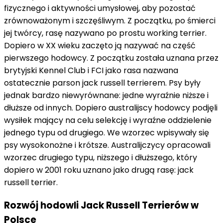
fizycznego i aktywności umysłowej, aby pozostać
zrównoważonym i szczęśliwym. Z początku, po śmierci
jej twórcy, rasę nazywano po prostu working terrier.
Dopiero w XX wieku zaczęto ją nazywać na część
pierwszego hodowcy. Z początku została uznana przez
brytyjski Kennel Club i FCI jako rasa nazwana
ostatecznie parson jack russell terrierem. Psy były
jednak bardzo niewyrównane: jedne wyraźnie niższe i
dłuższe od innych. Dopiero australijscy hodowcy podjęli
wysiłek mający na celu selekcję i wyraźne oddzielenie
jednego typu od drugiego. We wzorzec wpisywały się
psy wysokonożne i krótsze. Australijczycy opracowali
wzorzec drugiego typu, niższego i dłuższego, który
dopiero w 2001 roku uznano jako drugą rasę: jack
russell terrier.
Rozwój hodowli Jack Russell Terrierów w
Polsce