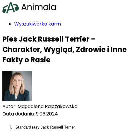
Wyszukiwarka karm
Ranking karm
Pies Jack Russell Terrier –
Producenci karm
Rasy psów
Charakter, Wygląd, Zdrowie i Inne
Blog
Fakty o Rasie
Indeks składników
Szukasz karmy?
Autor:
Magdalena Rajczakowska
Data dodania:
9.06.2024
Standard rasy Jack Russell Terrier