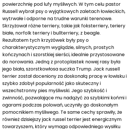
powierzchnię pod lufy myśliwych. W tym celu pastor
Russell wybrał psy o wyjątkowych zaletach łowieckich,
wytrwałe i odporne na trudne warunki terenowe.
Skrzyżował różne terriery, takie jak foksterriery, teriery
białe, norfolk terriery i bullterriery, z beagle.
Rezultatem tych krzyżówek były psy o
charakterystycznym wyglądzie, silnych, prostych
kończynach i szorstkiej sierści, idealnie przystosowane
do norowania. Jedną z protoplastek nowej rasy była
jego biała, szorstkowłosa suczka Trump. Jack russell
terrier został doceniony za doskonałą pracę w łowisku i
szybko zdobył popularność jako skuteczny i
wszechstronny pies myśliwski. Jego szybkość i
zwinność, pozwalające mu nadążyć za szybkimi końmi i
ogarami podczas polowań, uczyniły go doskonałym
pomocnikiem myśliwego. Te same cechy sprawiły, że
również dzisiejszy jack russel terrier jest energicznym
towarzyszem, który wymaga odpowiedniego wysiłku