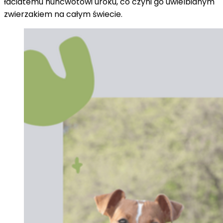
łaciatemu huncwotowi uroku, co czyni go uwielbianym
zwierzakiem na całym świecie.