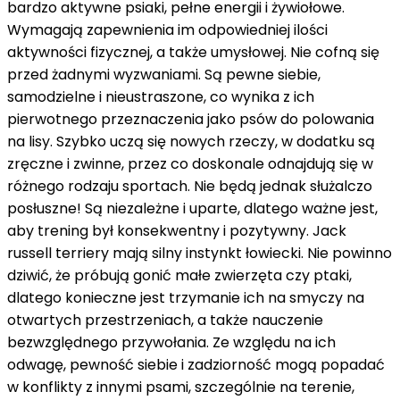
bardzo aktywne psiaki, pełne energii i żywiołowe.
Wymagają zapewnienia im odpowiedniej ilości
aktywności fizycznej, a także umysłowej. Nie cofną się
przed żadnymi wyzwaniami. Są pewne siebie,
samodzielne i nieustraszone, co wynika z ich
pierwotnego przeznaczenia jako psów do polowania
na lisy. Szybko uczą się nowych rzeczy, w dodatku są
zręczne i zwinne, przez co doskonale odnajdują się w
różnego rodzaju sportach. Nie będą jednak służalczo
posłuszne! Są niezależne i uparte, dlatego ważne jest,
aby trening był konsekwentny i pozytywny. Jack
russell terriery mają silny instynkt łowiecki. Nie powinno
dziwić, że próbują gonić małe zwierzęta czy ptaki,
dlatego konieczne jest trzymanie ich na smyczy na
otwartych przestrzeniach, a także nauczenie
bezwzględnego przywołania. Ze względu na ich
odwagę, pewność siebie i zadziorność mogą popadać
w konflikty z innymi psami, szczególnie na terenie,