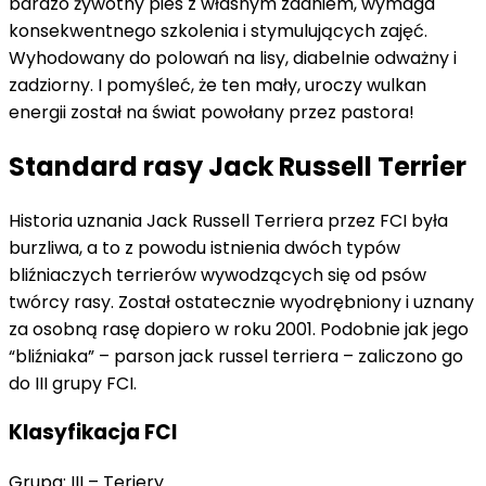
bardzo żywotny pies z własnym zdaniem, wymaga
konsekwentnego szkolenia i stymulujących zajęć.
Wyhodowany do polowań na lisy, diabelnie odważny i
zadziorny. I pomyśleć, że ten mały, uroczy wulkan
energii został na świat powołany przez pastora!
Standard rasy Jack Russell Terrier
Historia uznania Jack Russell Terriera przez FCI była
burzliwa, a to z powodu istnienia dwóch typów
bliźniaczych terrierów wywodzących się od psów
twórcy rasy. Został ostatecznie wyodrębniony i uznany
za osobną rasę dopiero w roku 2001. Podobnie jak jego
“bliźniaka” – parson jack russel terriera – zaliczono go
do III grupy FCI.
Klasyfikacja FCI
Grupa: III – Teriery